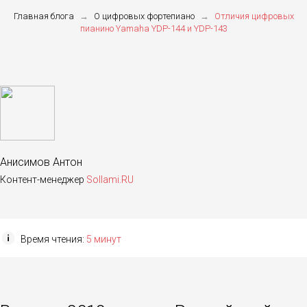
Главная блога
→
О цифровых фортепиано
→
Отличия цифровых
пианино Yamaha YDP-144 и YDP-143
Анисимов Антон
Контент-менеджер
Sollami.RU
Время чтения:
5 минут